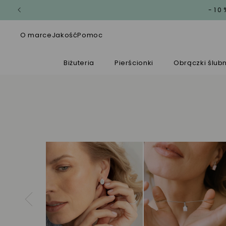
-10
O marce
Jakość
Pomoc
Biżuteria
Pierścionki
Obrączki ślub