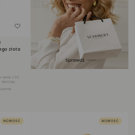
Dodaj do listy życzeń
z
ego złota
a cena z 30
d obniżką
ularna
NOWOŚĆ
NOWOŚĆ