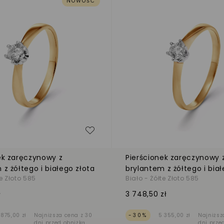
NOWOŚĆ
zeń
Dodaj do listy życzeń
ek zaręczynowy z
Pierścionek zaręczynowy 
 z żółtego i białego złota
brylantem z żółtego i biał
te Złoto 585
Biało - Żółte Złoto 585
ł
3 748,50 zł
 875,00 zł
Najniższa cena z 30
-30%
5 355,00 zł
Najniższ
dni przed obniżką
dni prze