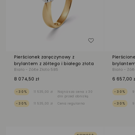
Dodaj do listy życ
Pierścionek zaręczynowy z
Pierścion
brylantem z żółtego i białego złota
brylantem
Biało - Żółte Złoto 585
Biało - Żół
8 074,50 zł
6 657,00 z
-30%
11 535,00 zł
Najniższa cena z 30
-30%
9
dni przed obniżką
-30%
11 535,00 zł
Cena regularna
-30%
9