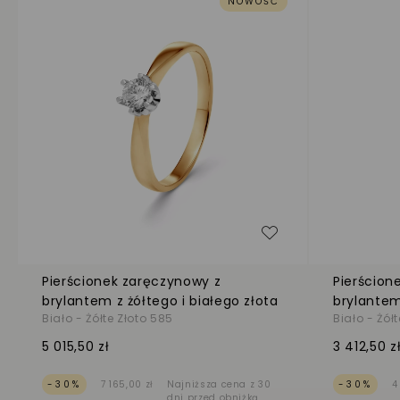
NOWOŚĆ
Dodaj do listy życ
Pierścionek zaręczynowy z
Pierścion
brylantem z żółtego i białego złota
brylantem
Biało - Żółte Złoto 585
Biało - Żół
5 015,50 zł
3 412,50 z
-30%
7 165,00 zł
Najniższa cena z 30
-30%
4
dni przed obniżką