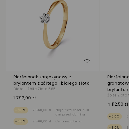
Dodaj do listy życ
Pierścionek zaręczynowy z
Pierścion
brylantem z żółtego i białego złota
granatow
Biało - Żółte Złoto 585
brylantam
Żółte Złoto
1 792,00 zł
4 112,50 zł
-30%
2 560,00 zł
Najniższa cena z 30
dni przed obniżką
-30%
5
-30%
2 560,00 zł
Cena regularna
-30%
5