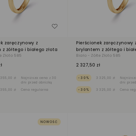
zeń
Dodaj do listy życzeń
ek zaręczynowy z
Pierścionek zaręczynowy 
 z żółtego i białego złota
brylantem z żółtego i biał
te Złoto 585
Biało - Żółte Złoto 585
ł
2 327,50 zł
 355,00 zł
Najniższa cena z 30
-30%
3 325,00 zł
Najniższ
dni przed obniżką
dni prze
 355,00 zł
Cena regularna
-30%
3 325,00 zł
Cena reg
NOWOŚĆ