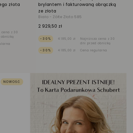
ego złota
brylantem i fakturowaną obrączką
ze złota
Biało - Żółte Złoto 585
2 929,50 zł
 cena z 30
 obniżką
-30%
4 185,00 zł
Najniższa cena z 30
dni przed obniżką
ularna
-30%
4 185,00 zł
Cena regularna
NOWOŚĆ