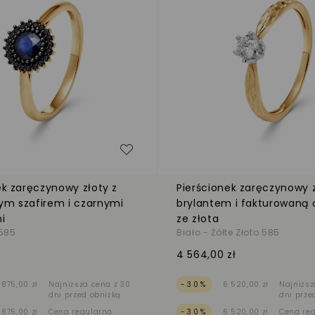
zeń
Dodaj do listy życzeń
ek zaręczynowy złoty z
Pierścionek zaręczynowy 
ym szafirem i czarnymi
brylantem i fakturowaną 
i
ze złota
 585
Biało - Żółte Złoto 585
4 564,00 zł
 875,00 zł
Najniższa cena z 30
-30%
6 520,00 zł
Najniższ
dni przed obniżką
dni prze
 875,00 zł
Cena regularna
-30%
6 520,00 zł
Cena re