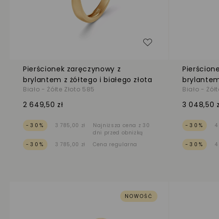
Dodaj do listy życ
Pierścionek zaręczynowy z
Pierścion
brylantem z żółtego i białego złota
brylantem
Biało - Żółte Złoto 585
Biało - Żół
2 649,50 zł
3 048,50 z
-30%
3 785,00 zł
Najniższa cena z 30
-30%
4
dni przed obniżką
-30%
3 785,00 zł
Cena regularna
-30%
4
NOWOŚĆ