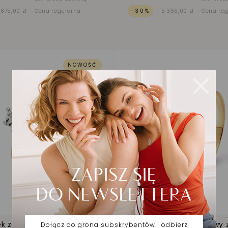
 875,00 zł
Cena regularna
-30%
5 355,00 zł
Cena re
NOWOŚĆ
Dodaj do listy życzeń
ek zaręczynowy z
Pierścionek zaręczynowy 