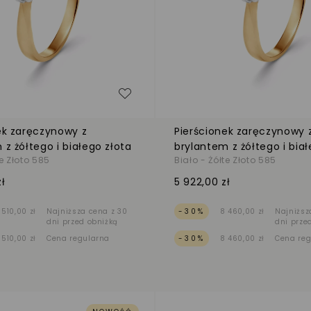
zeń
Dodaj do listy życzeń
ek zaręczynowy z
Pierścionek zaręczynowy 
 z żółtego i białego złota
brylantem z żółtego i biał
te Złoto 585
Biało - Żółte Złoto 585
ł
5 922,00 zł
 510,00 zł
Najniższa cena z 30
-30%
8 460,00 zł
Najniższ
dni przed obniżką
dni prze
 510,00 zł
Cena regularna
-30%
8 460,00 zł
Cena re