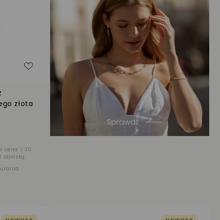
Dodaj do listy życzeń
z
ego złota
a cena z 30
d obniżką
gularna