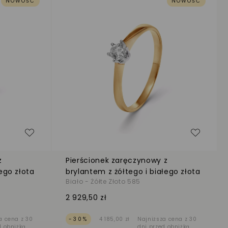
NOWOŚĆ
NOWOŚĆ
Dodaj do listy życzeń
Dodaj d
z
Pierścionek zaręczynowy z
ego złota
brylantem z żółtego i białego złota
Biało - Żółte Złoto 585
2 929,50 zł
a cena z 30
-30%
4 185,00 zł
Najniższa cena z 30
d obniżką
dni przed obniżką