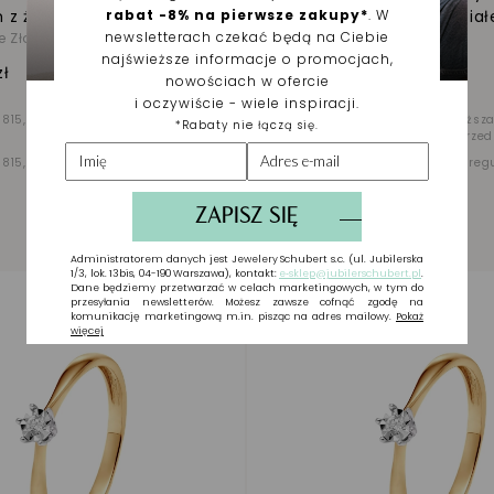
 z żółtego i białego złota
brylantem z żółtego i biał
te Złoto 585
Biało - Żółte Złoto 585
zł
2 887,50 zł
 815,00 zł
Najniższa cena z 30
-30%
4 125,00 zł
Najniższa
dni przed obniżką
dni przed
 815,00 zł
Cena regularna
-30%
4 125,00 zł
Cena reg
NOWOŚĆ