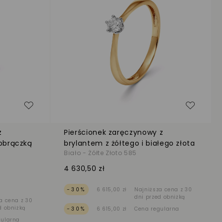
Dodaj do listy życzeń
Dodaj d
z
Pierścionek zaręczynowy z
obrączką
brylantem z żółtego i białego złota
Biało - Żółte Złoto 585
4 630,50 zł
-30%
6 615,00 zł
Najniższa cena z 30
dni przed obniżką
a cena z 30
d obniżką
-30%
6 615,00 zł
Cena regularna
gularna