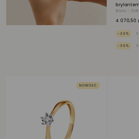
brylantem
Biało - Żół
4 070,50 
-30%
5
-30%
5
NOWOŚĆ