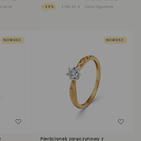
gularna
-30%
4 185,00 zł
Cena regularna
NOWOŚĆ
NOWOŚĆ
Dodaj do listy życzeń
Dodaj d
z
Pierścionek zaręczynowy z