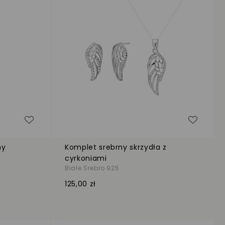
Dodaj do listy życzeń
Dodaj d
ny
Komplet srebrny skrzydła z
cyrkoniami
Białe Srebro 925
125,00 zł