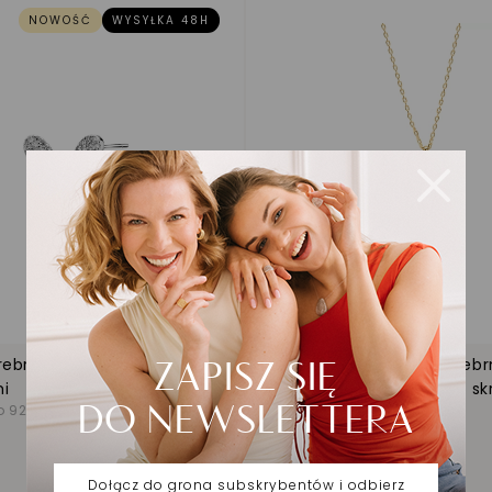
NOWOŚĆ
WYSYŁKA 48H
Dodaj do listy życzeń
rebrne skrzydła z
Naszyjnik pozłacany srebr
mi
cyrkoniami i motywem sk
o 925
Żółte Srebro 925
135,00 zł