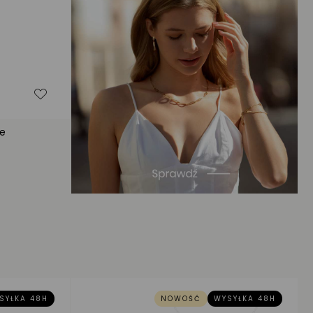
Dodaj do listy życzeń
ne
SYŁKA 48H
NOWOŚĆ
WYSYŁKA 48H