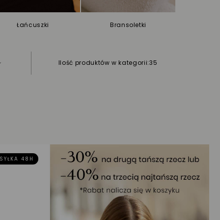
Łańcuszki
Bransoletki
Ch
Ilość produktów w kategorii:
35
SYŁKA 48H