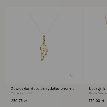
Dodaj do listy życ
Zawieszka złota skrzydełko charms
Naszyjnik 
Żółte Złoto 585
Białe Srebr
250,75 zł
170,00 zł