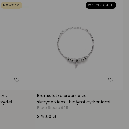
NOWOŚĆ
WYSYŁKA 48H
Dodaj do listy życzeń
Dodaj d
ny z
Bransoletka srebrna ze
rzydeł
skrzydełkiem i białymi cyrkoniami
Białe Srebro 925
375,00 zł