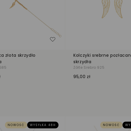
zeń
Dodaj do listy życzeń
ka złota skrzydło
Kolczyki srebrne pozłaca
a
skrzydła
 585
Żółte Srebro 925
ł
95,00 zł
NOWOŚĆ
WYSYŁKA 48H
NOWOŚĆ
WY