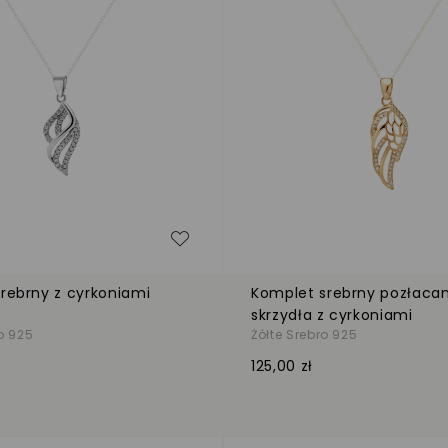
zeń
Dodaj do listy życzeń
rebrny z cyrkoniami
Komplet srebrny pozłaca
skrzydła z cyrkoniami
o 925
Żółte Srebro 925
125,00 zł