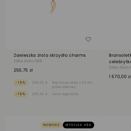
Dodaj do listy życ
Zawieszka złota skrzydła charms
Bransolet
Żółte Złoto 585
celebrytk
Żółte Złoto
250,75 zł
1 570,00 z
-15%
295,00 zł
Najniższa cena z 30 dni
przed obniżką
-15%
295,00 zł
Cena regularna
NOWOŚĆ
WYSYŁKA 48H