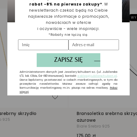
WYSYŁKA 48H
WY
zeń
Dodaj do listy życzeń
srebrny skrzydło
Bransoletka srebrna skrzy
o 925
ażurowe
Białe Srebro 925
175,00 zł