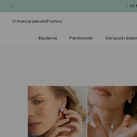
-10
O marce
Jakość
Pomoc
Biżuteria
Pierścionki
Obrączki ślub