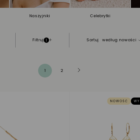
Naszyjniki
Celebrytki
Filtruj
Sortuj
według nowości
1
Strona
Następne
Aktualnie czytasz stronę
Strona
1
2
Strona
NOWOŚĆ
WY