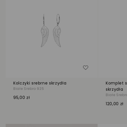
Dodaj do listy życ
Kolczyki srebrne skrzydła
Komplet s
Białe Srebro 925
skrzydła
Białe Srebr
95,00 zł
120,00 zł