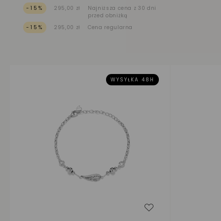
-15%
295,00 zł
Najniższa cena z 30 dni
przed obniżką
-15%
295,00 zł
Cena regularna
WYSYŁKA 48H
Dodaj do listy życ