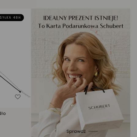
SYŁKA 48H
Dodaj do listy życzeń
dło