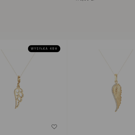
WYSYŁKA 48H
zeń
Dodaj do listy życzeń