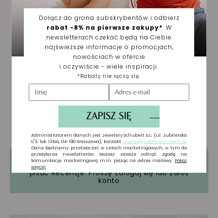
Tylko zarejestrowani użytkownicy mogą
pisać Recenzje. Proszę
Zaloguj się
lub
Załóż
konto