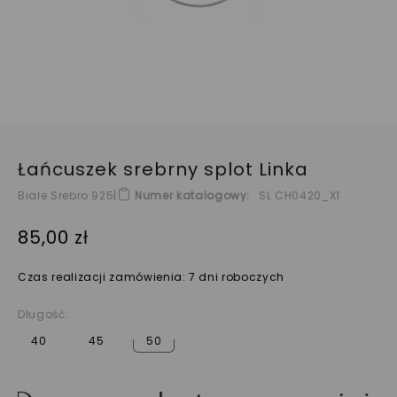
Łańcuszek srebrny splot Linka
Białe Srebro 925
|
Numer katalogowy
SL CH0420_X1
85,00 zł
Czas realizacji zamówienia: 7 dni roboczych
Długość:
40
45
50