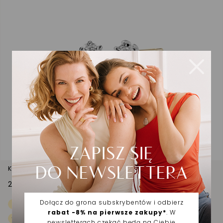
Kolczyki złote z brylantem dwukolorowe
2 842,00 zł
Najniższa cena z 30 dni przed obniżką
2 586,50 zł
10%
Cena regularna
4 060,00 zł
-30%