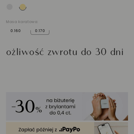
Masa karatowa:
0.160
0.170
wość zwrotu do 30 dni
Zło