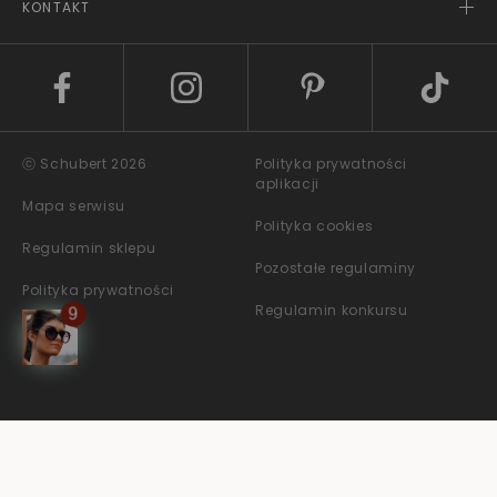
KONTAKT
ⓒ Schubert 2026
Polityka prywatności
aplikacji
Mapa serwisu
Polityka cookies
Regulamin sklepu
Pozostałe regulaminy
Polityka prywatności
Regulamin konkursu