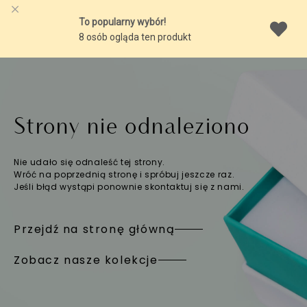
Strony nie odnaleziono
Nie udało się odnaleść tej strony.
Wróć na poprzednią stronę i spróbuj jeszcze raz.
Jeśli błąd wystąpi ponownie skontaktuj się z nami.
Przejdź na stronę główną
Zobacz nasze kolekcje